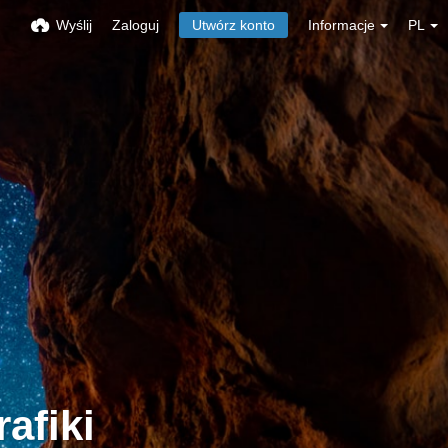
Wyślij
Zaloguj
Utwórz konto
Informacje
PL
afiki